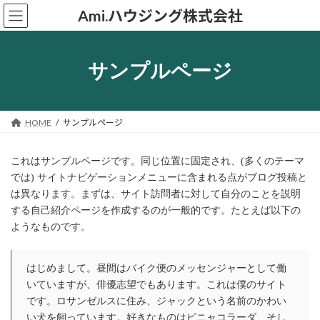
コ
ナ
Ami.ハウジング株式会社
ン
ビ
テ
ゲ
ン
ー
ツ
シ
サンプルページ
へ
ョ
ス
ン
キ
に
ッ
移
HOME
サンプルページ
プ
動
これはサンプルページです。同じ位置に固定され、(多くのテーマ
では) サイトナビゲーションメニューに含まれる点がブログ投稿と
は異なります。まずは、サイト訪問者に対して自分のことを説明
する自己紹介ページを作成するのが一般的です。たとえば以下の
ようなものです。
はじめまして。昼間はバイク便のメッセンジャーとして働
いていますが、俳優志望でもあります。これは僕のサイト
です。ロサンゼルスに住み、ジャックという名前のかわい
い犬を飼っています。好きなものはピニャコラーダ、そし